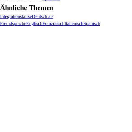
Ähnliche Themen
Integrationskurse
Deutsch als
Fremdsprache
Englisch
Französisch
Italienisch
Spanisch