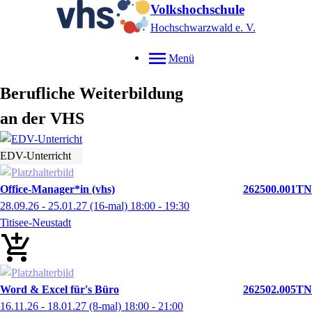
Volkshochschule
Hochschwarzwald e. V.
Menü
Berufliche Weiterbildung
an der VHS
EDV-Unterricht
Office-Manager*in (vhs)
262500.001TN
28.09.26 - 25.01.27
(16-mal)
18:00
- 19:30
Titisee-Neustadt
Word & Excel für's Büro
262502.005TN
16.11.26 - 18.01.27
(8-mal)
18:00
- 21:00