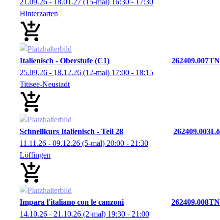
21.09.26 - 18.01.27
(15-mal)
16:30
- 17:30
Hinterzarten
Italienisch - Oberstufe (C1)
262409.007TN
25.09.26 - 18.12.26
(12-mal)
17:00
- 18:15
Titisee-Neustadt
Schnellkurs Italienisch - Teil 28
262409.003Lö
11.11.26 - 09.12.26
(5-mal)
20:00
- 21:30
Löffingen
Impara l'italiano con le canzoni
262409.008TN
14.10.26 - 21.10.26
(2-mal)
19:30
- 21:00