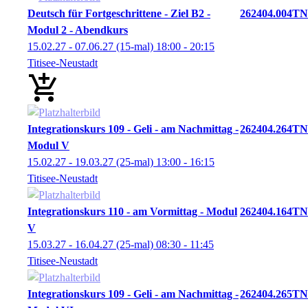
Deutsch für Fortgeschrittene - Ziel B2 -
262404.004TN
Modul 2 - Abendkurs
15.02.27 - 07.06.27
(15-mal)
18:00
- 20:15
Titisee-Neustadt
Integrationskurs 109 - Geli - am Nachmittag -
262404.264TN
Modul V
15.02.27 - 19.03.27
(25-mal)
13:00
- 16:15
Titisee-Neustadt
Integrationskurs 110 - am Vormittag - Modul
262404.164TN
V
15.03.27 - 16.04.27
(25-mal)
08:30
- 11:45
Titisee-Neustadt
Integrationskurs 109 - Geli - am Nachmittag -
262404.265TN